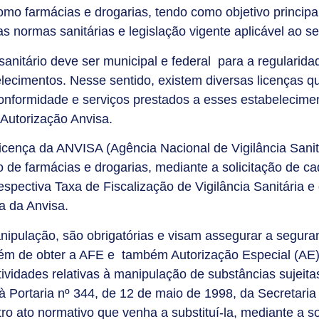
mo farmácias e drogarias, tendo como objetivo principal
 normas sanitárias e legislação vigente aplicável ao s
anitário deve ser municipal e federal para a regularida
lecimentos. Nesse sentido, existem diversas licenças
onformidade e serviços prestados a esses estabelecime
 Autorização Anvisa.
icença da ANVISA (Agência Nacional de Vigilância Sanitá
o de farmácias e drogarias, mediante a solicitação de c
spectiva Taxa de Fiscalização de Vigilância Sanitária e 
a da Anvisa.
ipulação, são obrigatórias e visam assegurar a segura
ém de obter a AFE e também Autorização Especial (AE) 
vidades relativas à manipulação de substâncias sujeitas
à Portaria nº 344, de 12 de maio de 1998, da Secretaria 
ro ato normativo que venha a substituí-la, mediante a so