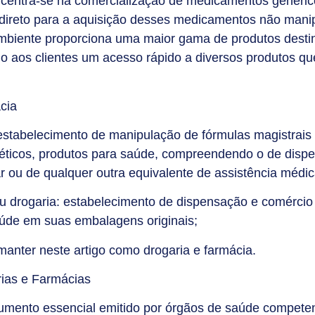
ncentra-se na comercialização de medicamentos genéricos
 direto para a aquisição desses medicamentos não mani
ambiente proporciona uma maior gama de produtos desti
o aos clientes um acesso rápido a diversos produtos q
cia
tabelecimento de manipulação de fórmulas magistrais e
ticos, produtos para saúde, compreendendo o de disp
ar ou de qualquer outra equivalente de assistência médi
 drogaria: estabelecimento de dispensação e comérci
aúde em suas embalagens originais;
s manter neste artigo como drogaria e farmácia.
rias e Farmácias
cumento essencial emitido por órgãos de saúde compete